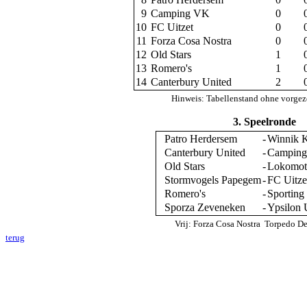
9
Camping VK
0
10
FC Uitzet
0
11
Forza Cosa Nostra
0
12
Old Stars
1
13
Romero's
1
14
Canterbury United
2
Hinweis: Tabellenstand ohne vorgez
3. Speelronde
Patro Herdersem
-
Winnik
Canterbury United
-
Campin
Old Stars
-
Lokomot
Stormvogels Papegem
-
FC Uitz
Romero's
-
Sporting
Sporza Zeveneken
-
Ypsilon 
Vrij: Forza Cosa Nostra Torpedo
terug