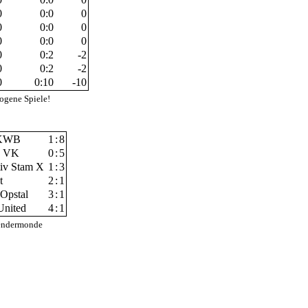
0
0:0
0
0
0:0
0
0
0:0
0
0
0:2
-2
0
0:2
-2
0
0:10
-10
ogene Spiele!
 KWB
1
:
8
g VK
0
:
5
iv Stam X
1
:
3
et
2
:
1
 Opstal
3
:
1
United
4
:
1
 Dendermonde