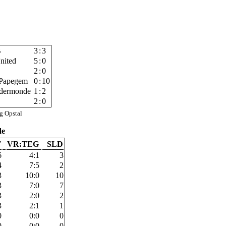
B
3
:
3
United
5
:
0
2
:
0
 Papegem
0
:
10
ndermonde
1
:
2
2
:
0
ng Opstal
de
T
VR:TEG
SLD
6
4:1
3
4
7:5
2
3
10:0
10
3
7:0
7
3
2:0
2
3
2:1
1
0
0:0
0
0
0:0
0