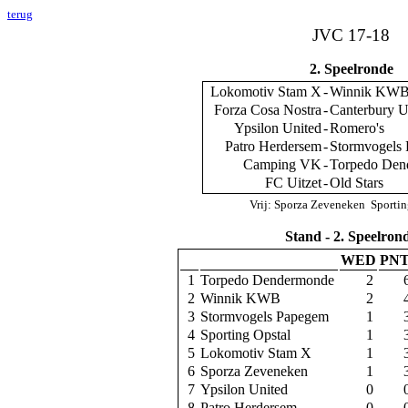
terug
JVC 17-18
2. Speelronde
Lokomotiv Stam X
-
Winnik KW
Forza Cosa Nostra
-
Canterbury 
Ypsilon United
-
Romero's
Patro Herdersem
-
Stormvogels
Camping VK
-
Torpedo De
FC Uitzet
-
Old Stars
Vrij: Sporza Zeveneken Sporti
Stand - 2. Speelron
WED
PN
1
Torpedo Dendermonde
2
2
Winnik KWB
2
3
Stormvogels Papegem
1
4
Sporting Opstal
1
5
Lokomotiv Stam X
1
6
Sporza Zeveneken
1
7
Ypsilon United
0
8
Patro Herdersem
0