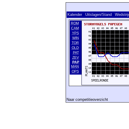
Kalender
Uitslagen/Stand
Wedstri
ROM
CAM
YPS
WIN
TOR
OLD
PAT
ZEV
PAP
MAN
OPS
Naar competitieoverzicht