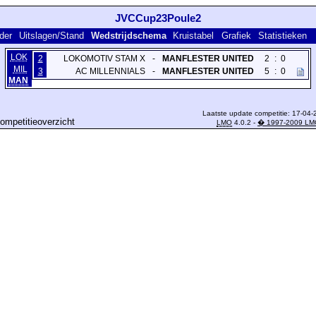
JVCCup23Poule2
der
Uitslagen/Stand
Wedstrijdschema
Kruistabel
Grafiek
Statistieken
LOK
2
LOKOMOTIV STAM X
-
MANFLESTER UNITED
2
:
0
MIL
3
AC MILLENNIALS
-
MANFLESTER UNITED
5
:
0
MAN
Laatste update competitie: 17-04-
ompetitieoverzicht
LMO
4.0.2 -
� 1997-2009 LM