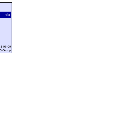
Info
23 06:09
O-Group