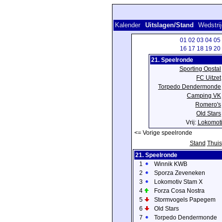
Kalender
Uitslagen/Stand
Wedstri
01
02
03
04
05
16
17
18
19
20
21. Speelronde
Sporting Opstal
FC Uitzet
Torpedo Dendermonde
Camping VK
Romero's
Old Stars
Vrij:
Lokomoti
<= Vorige speelronde
Stand
Thuis
21. Speelronde
1
Winnik KWB
2
Sporza Zeveneken
3
Lokomotiv Stam X
4
Forza Cosa Nostra
5
Stormvogels Papegem
6
Old Stars
7
Torpedo Dendermonde