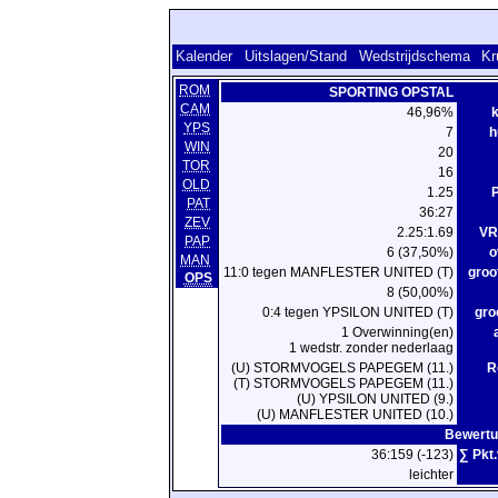
Kalender
Uitslagen/Stand
Wedstrijdschema
Kr
ROM
SPORTING OPSTAL
CAM
46,96%
k
YPS
7
h
WIN
20
TOR
16
OLD
1.25
P
PAT
36:27
ZEV
2.25:1.69
VR
PAP
6 (37,50%)
o
MAN
11:0 tegen MANFLESTER UNITED (T)
groo
OPS
8 (50,00%)
0:4 tegen YPSILON UNITED (T)
gro
1 Overwinning(en)
1 wedstr. zonder nederlaag
(U) STORMVOGELS PAPEGEM (11.)
R
(T) STORMVOGELS PAPEGEM (11.)
(U) YPSILON UNITED (9.)
(U) MANFLESTER UNITED (10.)
Bewertu
36:159 (-123)
∑ Pkt
leichter