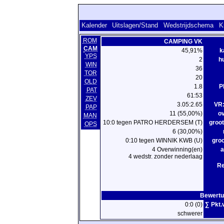
Kalender
Uitslagen/Stand
Wedstrijdschema
K
ROM
CAMPING VK
CAM
45,91%
k
YPS
2
hu
WIN
36
TOR
20
OLD
1.8
P
PAT
61:53
ZEV
3.05:2.65
VR:
PAP
11 (55,00%)
o
MAN
10:0 tegen PATRO HERDERSEM (T)
groot
OPS
6 (30,00%)
0:10 tegen WINNIK KWB (U)
groo
4 Overwinning(en)
a
4 wedstr. zonder nederlaag
R
Bewertu
0:0 (0)
∑ Pkt.
schwerer