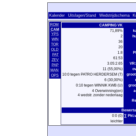
Kalender
Uitslagen/Stand
Wedstrijdschema
K
ROM
CAMPING VK
CAM
71,89%
k
YPS
2
hu
WIN
36
TOR
20
OLD
1.8
P
PAT
61:53
ZEV
3.05:2.65
VR:
PAP
11 (55,00%)
o
MAN
10:0 tegen PATRO HERDERSEM (T)
groot
OPS
6 (30,00%)
0:10 tegen WINNIK KWB (U)
groo
4 Overwinning(en)
a
4 wedstr. zonder nederlaag
Re
Bewertu
0:0 (0)
∑ Pkt.
leichter