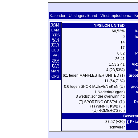
Kalender
Uitslagen/Stand
Wedstrijdschema
Kr
ROM
YPSILON UNITED
CAM
60,53%
k
YPS
9
hu
WIN
14
TOR
17
OLD
0.82
P
PAT
26:41
ZEV
1.53:2.41
VR:
PAP
4 (23,53%)
o
MAN
6:1 tegen MANFLESTER UNITED (T)
groot
OPS
11 (64,71%)
0:6 tegen SPORTA ZEVENEKEN (U)
groo
1 Nederla(a)g(en)
a
3 wedstr. zonder overwinning
(T) SPORTING OPSTAL (7.)
R
(T) WINNIK KWB (3.)
(U) ROMERO'S (6.)
Bewertu
87:57 (+30)
∑ Pkt.
schwerer