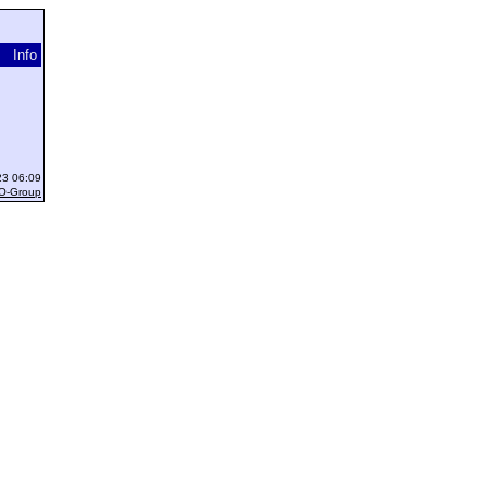
Info
23 06:09
O-Group