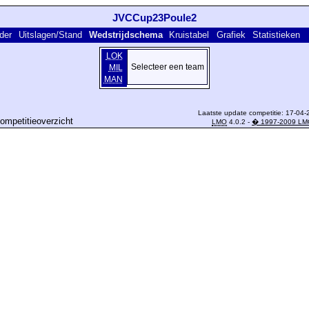
JVCCup23Poule2
der
Uitslagen/Stand
Wedstrijdschema
Kruistabel
Grafiek
Statistieken
LOK
Selecteer een team
MIL
MAN
Laatste update competitie: 17-04-
ompetitieoverzicht
LMO
4.0.2 -
� 1997-2009 LM