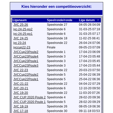
Kies hieronder een competitieoverzicht:
Liganaam
Speelronde/ronde
Liga datum
JVC 25-26
Speelronde 27
04-05-26 04:09
jvc-24-25-po2
Speelronde 6
31-03-25 07:18
jvc-24-25-po1
Speelronde 6
31-03-25 07:17
JVC 24-25
Speelronde 18
11-02-25 06:41
jvc 23-24
Speelronde 22
26-04-24 07:06
jvccup22-23
Finale
09-05-23 07:09
JVCCup23Poule2
Speelronde 1
17-04-23 06:09
JVCCup23Poule4
Speelronde 3
17-04-23 05:48
JVCCup23Poule1
Speelronde 3
17-04-23 05:45
JVCCup23Poule3
Speelronde 3
17-04-23 05:44
JVC 22-23
Speelronde 22
20-03-23 07:50
JVCCup22Poule2
Speelronde 5
25-04-22 06:39
JVCCup22Poule1
Speelronde 5
25-04-22 06:36
JVC-21-22
Speelronde 22
04-04-22 07:29
JVC-20-21
Speelronde 6
12-10-20 09:50
JVC 19-20
Speelronde 22
11-03-20 07:26
JVC CUP 2020 Poule 2
Speelronde 4
28-02-20 09:36
JVC CUP 2020 Poule 1
Speelronde 5
28-02-20 09:29
JVC 18-19
Speelronde 26
08-05-19 06:36
JVC 17-18
Speelronde 30
09-11-18 03:53