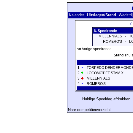
Kalender
Uitslagen/Stand
Wedstri
0
6. Speelronde
MILLENNIALS
-
T
ROMERO'S
-
L
<= Vorige speelronde
Stand
Thui
1
TORPEDO DENDERMOND
2
LOCOMOTIEF STAM X
3
MILLENNIALS
4
ROMERO'S
Huidige Speeldag afdrukken
Naar competitieoverzicht